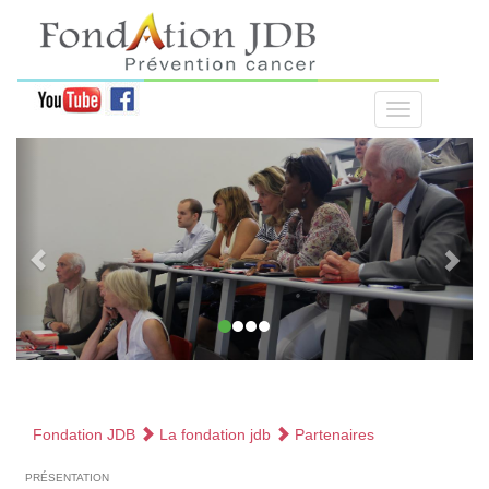
Fondation JDB
La fondation jdb
Partenaires
présentation