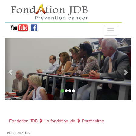
Fondation JDB
La fondation jdb
Partenaires
présentation