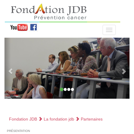
Fondation JDB
La fondation jdb
Partenaires
présentation