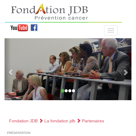
Fondation JDB
La fondation jdb
Partenaires
présentation