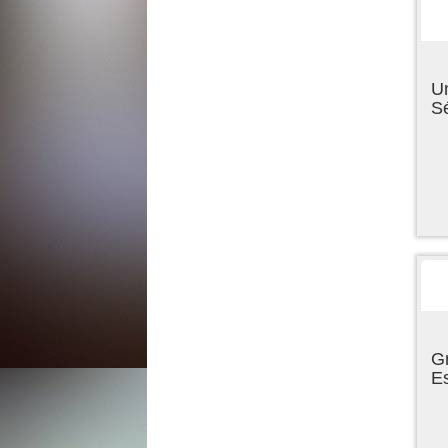
U
Sé
Gr
E