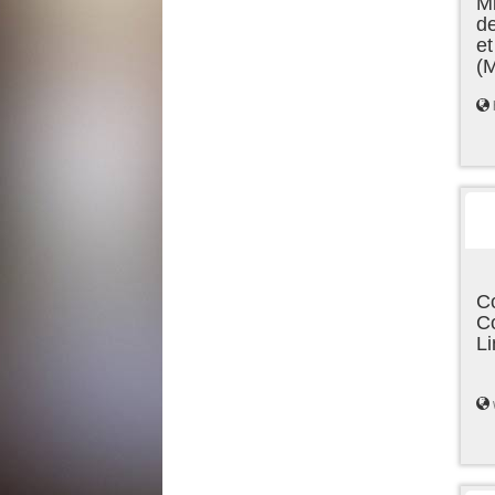
Mi
de
et
(
C
C
L