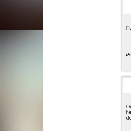
F
Un
l’
d