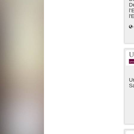
D
l’
l
Un
Sa