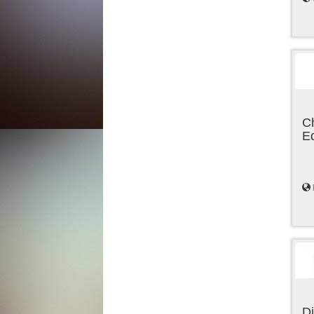
C
E
Di