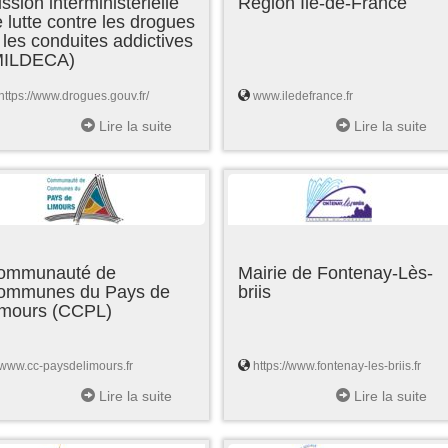
ssion interministérielle
Région Ile-de-France
 lutte contre les drogues
 les conduites addictives
MILDECA)
https://www.drogues.gouv.fr/
www.iledefrance.fr
Lire la suite
Lire la suite
ommunauté de
Mairie de Fontenay-Lès-
ommunes du Pays de
briis
imours (CCPL)
www.cc-paysdelimours.fr
https://www.fontenay-les-briis.fr
Lire la suite
Lire la suite