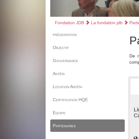
Fondation JDB
La fondation jdb
Parte
présentation
P
Objectif
De n
Gouvernance
comp
Antéïa
Location Antéïa
Certification HQE
Li
Equipe
C
Partenaires