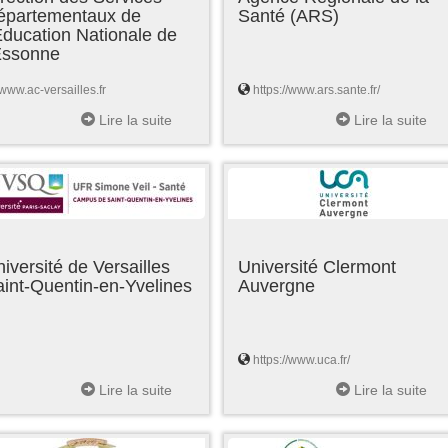
épartementaux de
Santé (ARS)
Education Nationale de
'Essonne
www.ac-versailles.fr
https://www.ars.sante.fr/
Lire la suite
Lire la suite
iversité de Versailles
Université Clermont
int-Quentin-en-Yvelines
Auvergne
https://www.uca.fr/
Lire la suite
Lire la suite