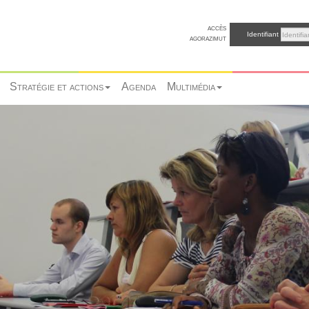
accès
Identifiant
agorazimut
Stratégie et actions
Agenda
Multimédia