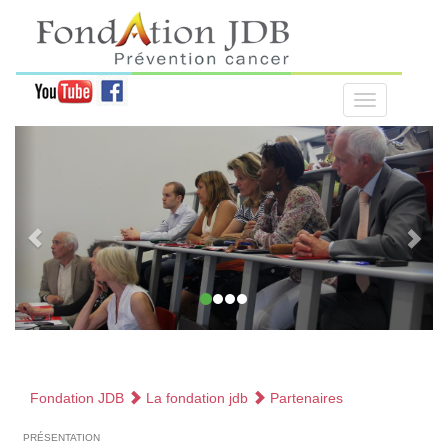
Fondation JDB
La fondation jdb
Partenaires
présentation