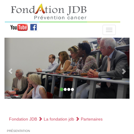
Fondation JDB
La fondation jdb
Partenaires
présentation