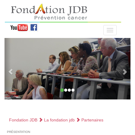
Fondation JDB
La fondation jdb
Partenaires
présentation