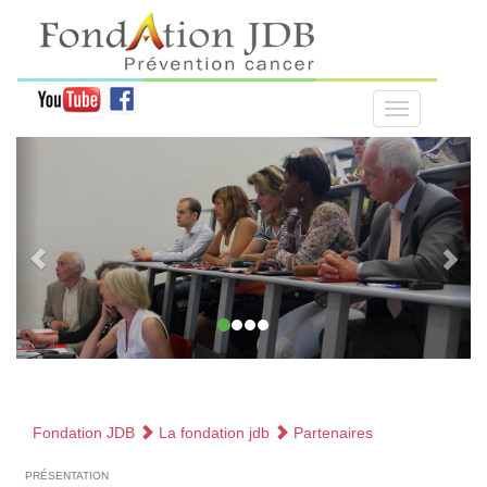
Fondation JDB
La fondation jdb
Partenaires
présentation