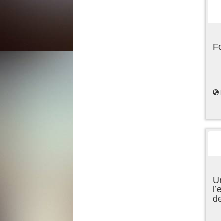
F
Un
l’
d