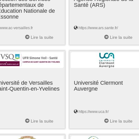
épartementaux de
Santé (ARS)
Education Nationale de
'Essonne
www.ac-versailles.fr
https://www.ars.sante.fr/
Lire la suite
Lire la suite
iversité de Versailles
Université Clermont
int-Quentin-en-Yvelines
Auvergne
https://www.uca.fr/
Lire la suite
Lire la suite