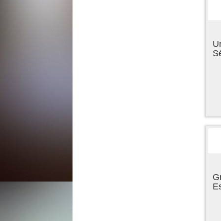
U
Sé
Gr
E