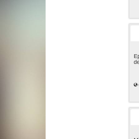
Ep
de