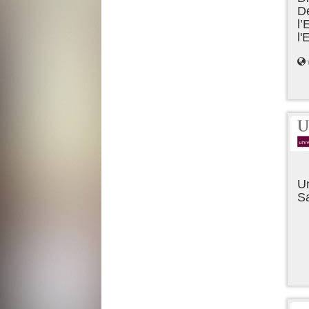
D
l’
l
Un
Sa