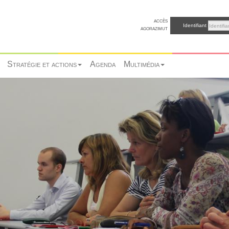
accès
Identifiant
agorazimut
Stratégie et actions
Agenda
Multimédia