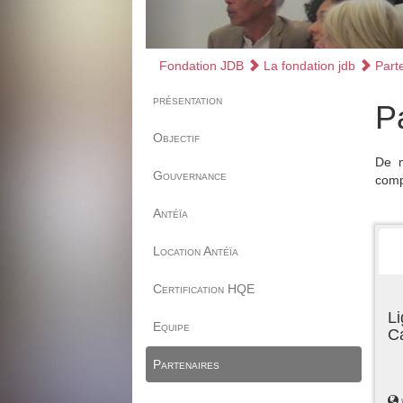
Fondation JDB
La fondation jdb
Parte
présentation
P
Objectif
De n
Gouvernance
comp
Antéïa
Location Antéïa
Certification HQE
Li
Equipe
C
Partenaires