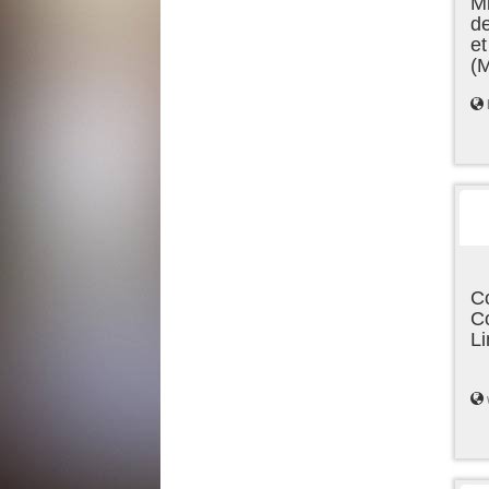
Mi
de
et
(
C
C
L