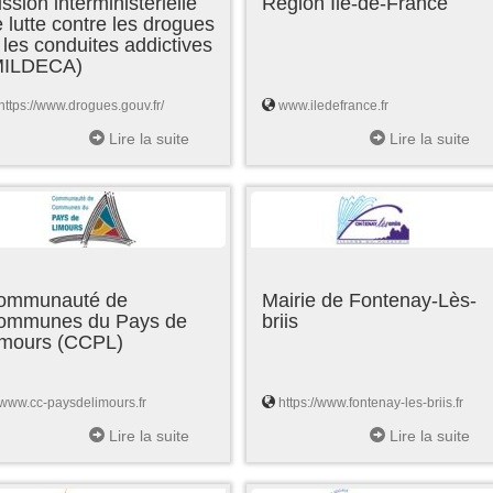
ssion interministérielle
Région Ile-de-France
 lutte contre les drogues
 les conduites addictives
MILDECA)
https://www.drogues.gouv.fr/
www.iledefrance.fr
Lire la suite
Lire la suite
ommunauté de
Mairie de Fontenay-Lès-
ommunes du Pays de
briis
imours (CCPL)
www.cc-paysdelimours.fr
https://www.fontenay-les-briis.fr
Lire la suite
Lire la suite