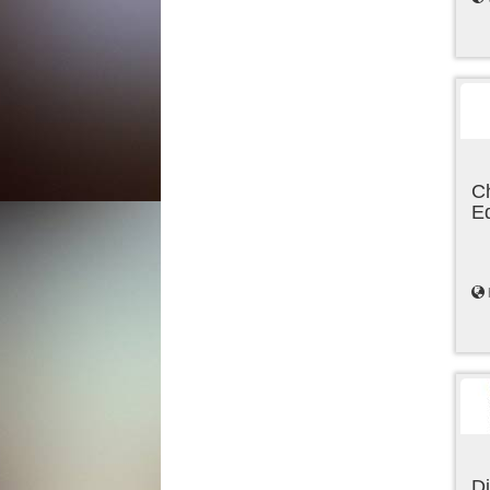
C
E
Di