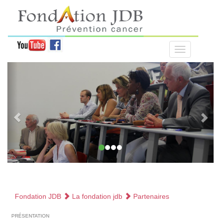
Fondation JDB
La fondation jdb
Partenaires
présentation