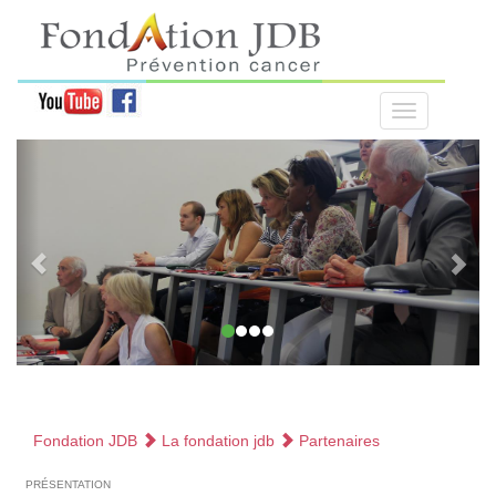
Fondation JDB
La fondation jdb
Partenaires
présentation