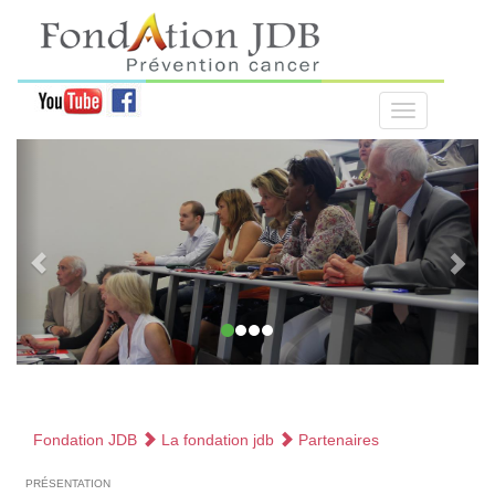
Fondation JDB
La fondation jdb
Partenaires
présentation