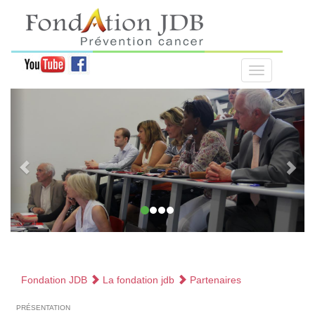
Fondation JDB
La fondation jdb
Partenaires
présentation