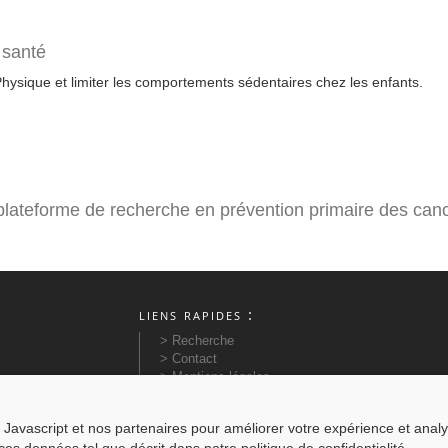
 santé
 Physique et limiter les comportements sédentaires chez les enfants.
plateforme de recherche en prévention primaire des can
liens rapides :
> Recherche
> Contact
> Mentions légales
> Newsletter
> Plan du site
Javascript et nos partenaires pour améliorer votre expérience et analyser
> Actualités