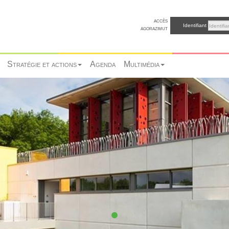
accès
Identifiant
agorazimut
Stratégie et actions
Agenda
Multimédia