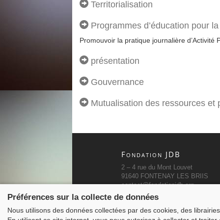
Territorialisation
Programmes d’éducation pour la
Promouvoir la pratique journalière d’Activité
présentation
Gouvernance
Mutualisation des ressources et 
Fondation JDB
2 – 4 rue du Mont Louvet
91640 FONTENAY LES BRIIS
contact@fondationjdb.org
01 60 80 64 60
Préférences sur la collecte de données
Nous utilisons des données collectées par des cookies, des librairies 