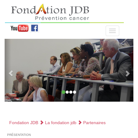
Fondation JDB
La fondation jdb
Partenaires
présentation