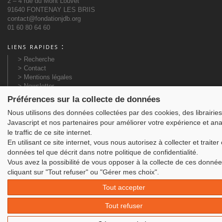
2 – 4 rue du Mont Louvet
91640 FONTENAY LES BRIIS
contact@fondationjdb.org
01 60 80 64 60
liens rapides :
> Recherche
> Contact
> Mentions légales
> Newsletter
> Plan du site
Préférences sur la collecte de données
> Actualités
Nous utilisons des données collectées par des cookies, des librairies
> Partenaires
> Préparer sa visite
Javascript et nos partenaires pour améliorer votre expérience et ana
le traffic de ce site internet.
En utilisant ce site internet, vous nous autorisez à collecter et traiter
©Azimut Communication - Création sites internet & Bornes interactives
données tel que décrit dans notre politique de confidentialité.
Vous avez la possibilité de vous opposer à la collecte de ces donné
cliquant sur "Tout refuser" ou "Gérer mes choix".
Tout accepter
Tout refuser