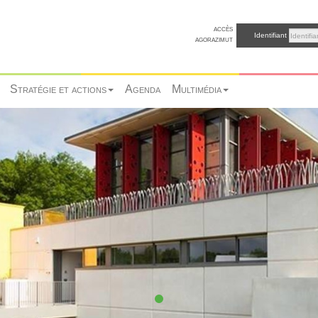
accès
Identifiant
agorazimut
Stratégie et actions
Agenda
Multimédia