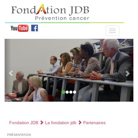
Fondation JDB
La fondation jdb
Partenaires
présentation