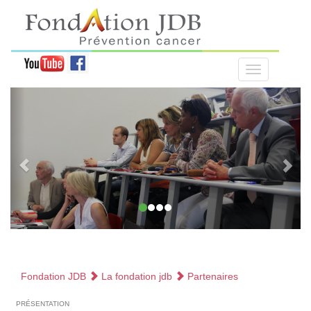
Fondation JDB
La fondation jdb
Partenaires
présentation