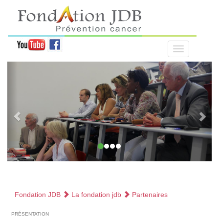
Fondation JDB
La fondation jdb
Partenaires
présentation