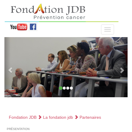
Fondation JDB
La fondation jdb
Partenaires
présentation