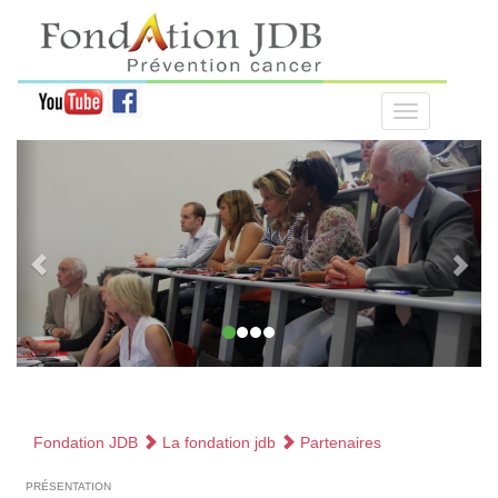
Fondation JDB
La fondation jdb
Partenaires
présentation