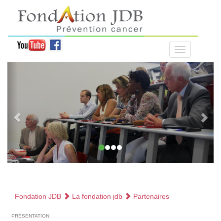
Fondation JDB
La fondation jdb
Partenaires
présentation