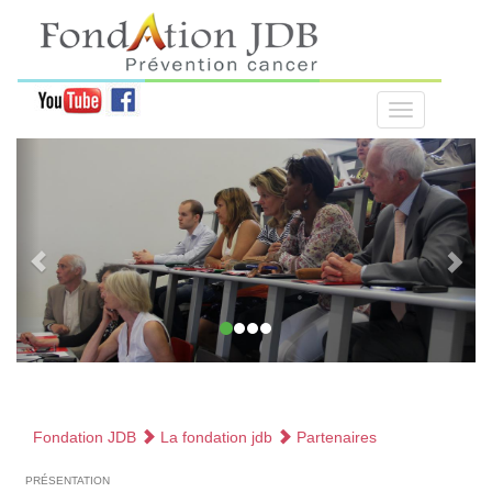
Fondation JDB
La fondation jdb
Partenaires
présentation