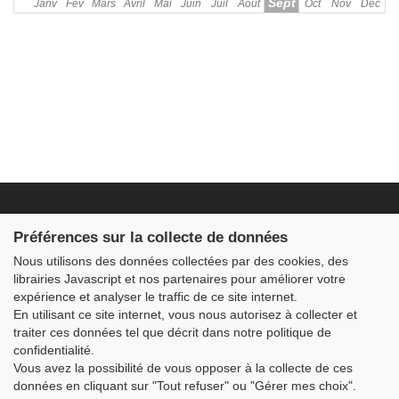
Sept
Janv
Fév
Mars
Avril
Mai
Juin
Juil
Aout
Oct
Nov
Déc
Fondation JDB
Préférences sur la collecte de données
2 – 4 rue du Mont Louvet
Nous utilisons des données collectées par des cookies, des
91640 FONTENAY LES BRIIS
contact@fondationjdb.org
librairies Javascript et nos partenaires pour améliorer votre
01 60 80 64 60
expérience et analyser le traffic de ce site internet.
En utilisant ce site internet, vous nous autorisez à collecter et
liens rapides :
traiter ces données tel que décrit dans notre politique de
confidentialité.
> Recherche
> Contact
Vous avez la possibilité de vous opposer à la collecte de ces
> Mentions légales
données en cliquant sur "Tout refuser" ou "Gérer mes choix".
> Newsletter