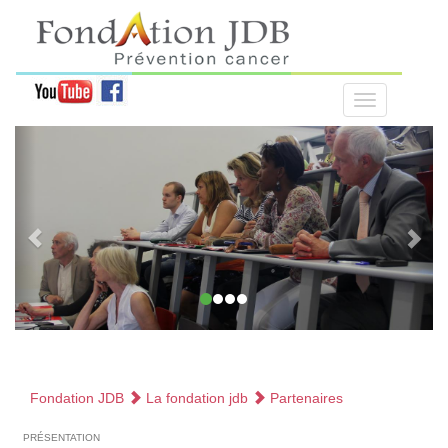
Fondation JDB
La fondation jdb
Partenaires
présentation