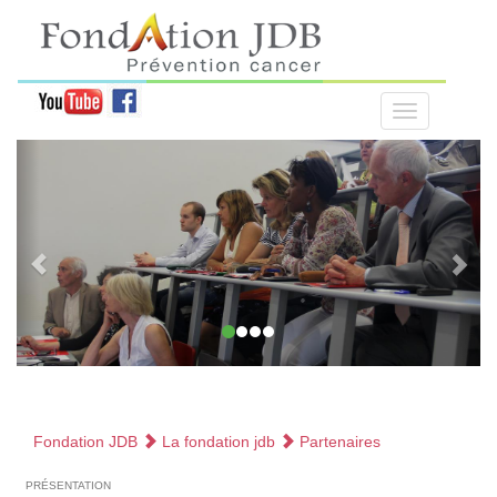
Fondation JDB
La fondation jdb
Partenaires
présentation