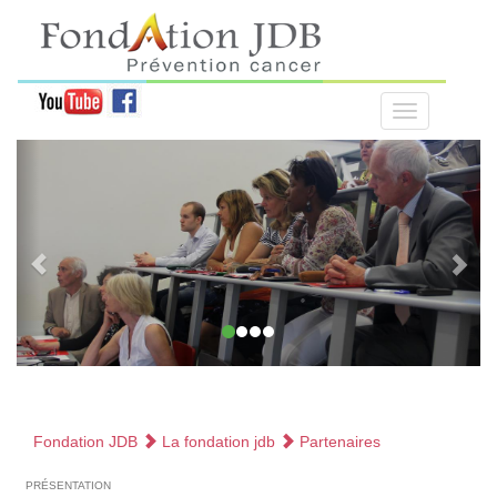
Fondation JDB
La fondation jdb
Partenaires
présentation