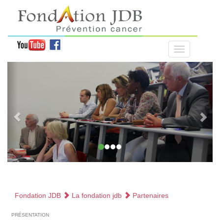
Fondation JDB
La fondation jdb
Partenaires
présentation