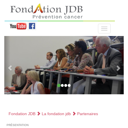
Fondation JDB
La fondation jdb
Partenaires
présentation