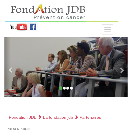
Fondation JDB
La fondation jdb
Partenaires
présentation