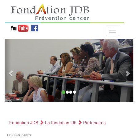
Fondation JDB
La fondation jdb
Partenaires
présentation