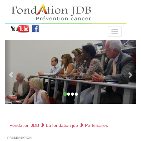
Fondation JDB
La fondation jdb
Partenaires
présentation